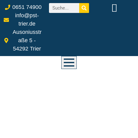
0651 74900
info@pst-
trier.de
Ausoniusstr
aße 5 -
54292 Trier