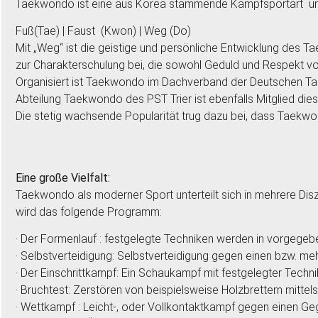
Taekwondo ist eine aus Korea stammende Kampfsportart und
Fuß(Tae) | Faust (Kwon) | Weg (Do)
Mit „Weg“ ist die geistige und persönliche Entwicklung des 
zur Charakterschulung bei, die sowohl Geduld und Respekt 
Organisiert ist Taekwondo im Dachverband der Deutschen Tae
Abteilung Taekwondo des PST Trier ist ebenfalls Mitglied di
Die stetig wachsende Popularität trug dazu bei, dass Taekwo
Eine große Vielfalt:
Taekwondo als moderner Sport unterteilt sich in mehrere Diszi
wird das folgende Programm:
· Der Formenlauf : festgelegte Techniken werden in vorgegeb
· Selbstverteidigung: Selbstverteidigung gegen einen bzw. 
· Der Einschrittkampf: Ein Schaukampf mit festgelegter Tech
· Bruchtest: Zerstören von beispielsweise Holzbrettern mitt
· Wettkampf : Leicht-, oder Vollkontaktkampf gegen einen Ge