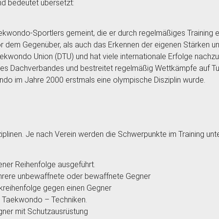
 bedeutet übersetzt:
Taekwondo-Sportlers gemeint, die er durch regelmäßiges Training
vor dem Gegenüber, als auch das Erkennen der eigenen Stärken 
kwondo Union (DTU) und hat viele internationale Erfolge nachzu
eses Dachverbandes und bestreitet regelmäßig Wettkämpfe auf Tu
ndo im Jahre 2000 erstmals eine olympische Disziplin wurde.
plinen. Je nach Verein werden die Schwerpunkte im Training unter
ener Reihenfolge ausgeführt.
mehrere unbewaffnete oder bewaffnete Gegner
nikreihenfolge gegen einen Gegner
els Taekwondo – Techniken.
gner mit Schutzausrüstung